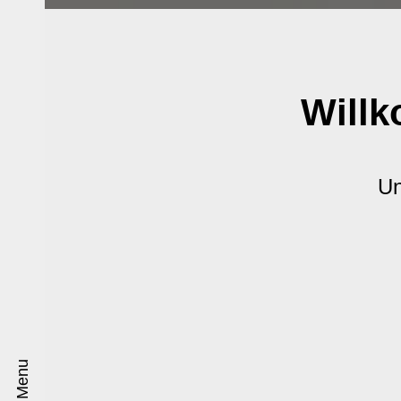
Willk
Un
Menu