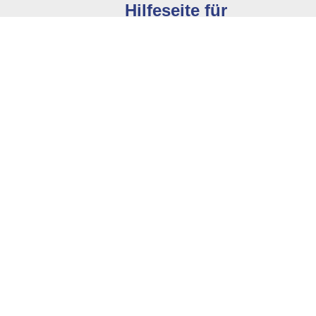
Hilfeseite für
Energieberater
Spezialisierte Tipps für unsere
hier geht's lang...
Branchen-Lösung für Energieberater
 hilfreiche Antwort g