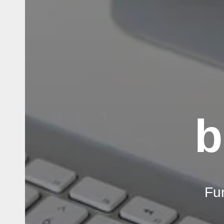
b
Fun