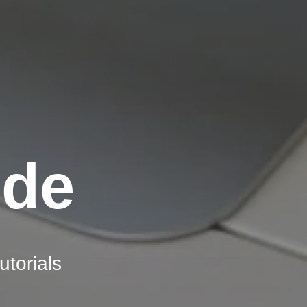
ide
utorials