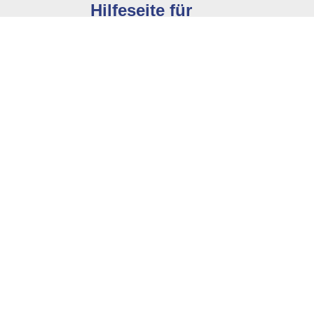
Hilfeseite für
Tierkliniken
Spezialisierte Tipps für unsere
hier geht's lang...
Branchen-Lösung für Tierkliniken
efunden?